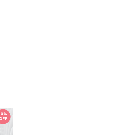
10
%
OFF