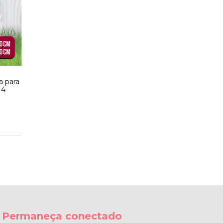
a para
 4
Permaneça conectado