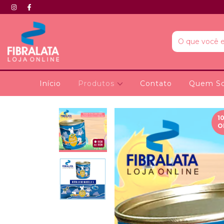
Início
Produtos
Contato
Quem S
1
O