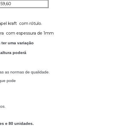
159,60
el kraft com rótulo.
tura com espessura de 1mm
 ter uma variação
altura poderá
das as normas de qualidade.
 que pode
tos.
es e 80 unidades.