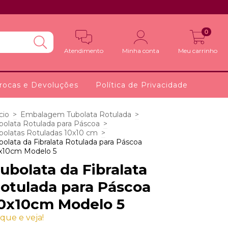
0
Atendimento
Minha conta
Meu carrinho
rocas e Devoluções
Política de Privacidade
cio
>
Embalagem Tubolata Rotulada
>
bolata Rotulada para Páscoa
>
bolatas Rotuladas 10x10 cm
>
bolata da Fibralata Rotulada para Páscoa
x10cm Modelo 5
ubolata da Fibralata
otulada para Páscoa
0x10cm Modelo 5
ique e veja!