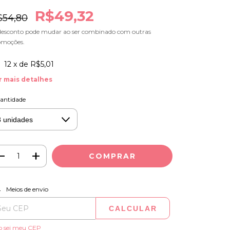
R$49,32
$54,80
desconto pode mudar ao ser combinado com outras
omoções.
12
x de
R$5,01
r mais detalhes
antidade
ALTERAR CEP
regas para o CEP:
Meios de envio
CALCULAR
o sei meu CEP