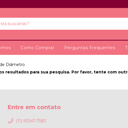
omos
Como Comprar
Perguntas Frequentes
T
 de Diâmetro
s resultados para sua pesquisa. Por favor, tente com outros
Entre em contato
(11) 93347-7583