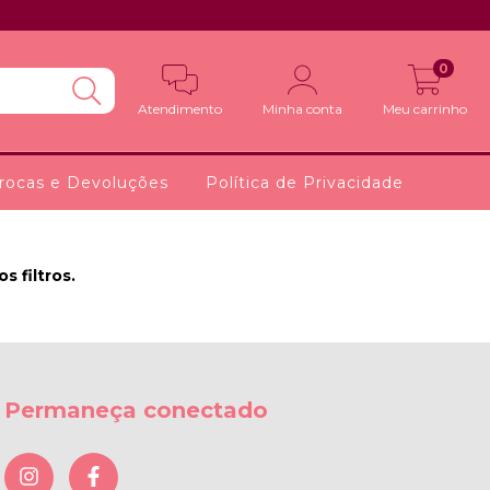
0
Atendimento
Minha conta
Meu carrinho
rocas e Devoluções
Política de Privacidade
 filtros.
Permaneça conectado