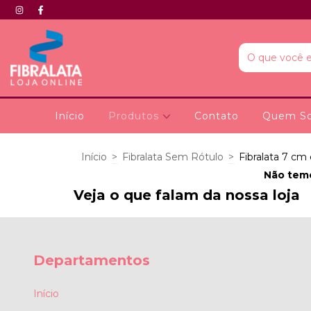
Início
Produtos
Contato
Quem S
Início
>
Fibralata Sem Rótulo
>
Fibralata 7 cm
Não temo
Veja o que falam da nossa loja
Departamentos
Início