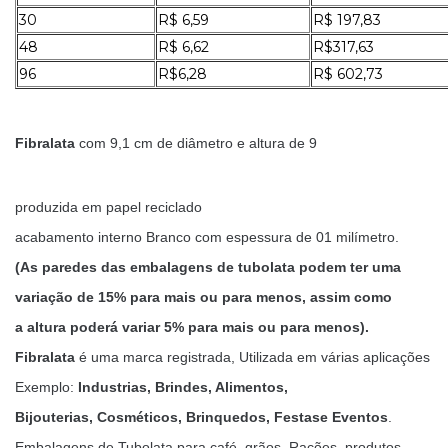
30
R$ 6,59
R$ 197,83
48
R$ 6,62
R$317,63
96
R$6,28
R$ 602,73
Fibralata
com 9,1 cm de diâmetro e altura de 9
produzida em papel reciclado
acabamento interno Branco com espessura de 01 milímetro.
(As paredes das embalagens de tubolata podem ter uma
variação de 15% para mais ou para menos, assim como
a altura poderá variar 5% para mais ou para menos).
Fibralata
é uma marca registrada, Utilizada em várias aplicações
Exemplo:
Industrias, Brindes, Alimentos,
Bijouterias, Cosméticos, Brinquedos, Festase Eventos
.
Embalagens de Tubolata para café, grãos, Rações, produtos